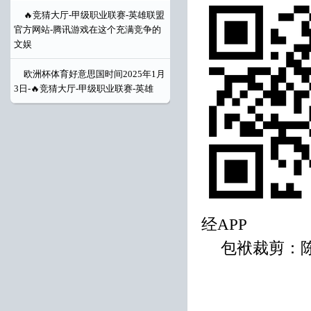
🔥竞猜大厅-甲级职业联赛-英雄联盟
官方网站-腾讯游戏在这个充满竞争的
文娱
欧洲杯体育好意思国时间2025年1月
3日-🔥竞猜大厅-甲级职业联赛-英雄
经APP
包袱裁剪：陈