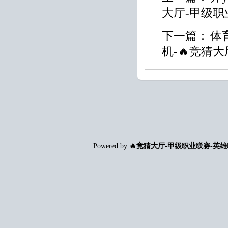
大厅-甲级职
下一篇：
体
机-🔥竞猜
Powered by
🔥竞猜大厅-甲级职业联赛-英