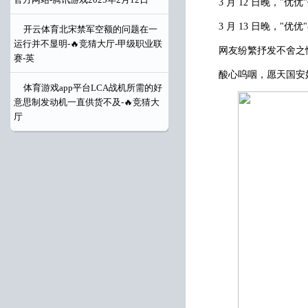
3 月 12 日晚，
3 月 13 日晚，"优
开云体育北宋禁军空额的问题在一
运行并不显明-🔥竞猜大厅-甲级职业联
网友纷繁抒发不舍之
赛-英
酸心呜咽，愿天国安
体育游戏app平台LCA战机所需的好
意思制发动机一直供货不及-🔥竞猜大
厅