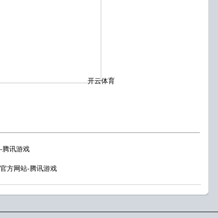
开云体育
-腾讯游戏
盟官方网站-腾讯游戏