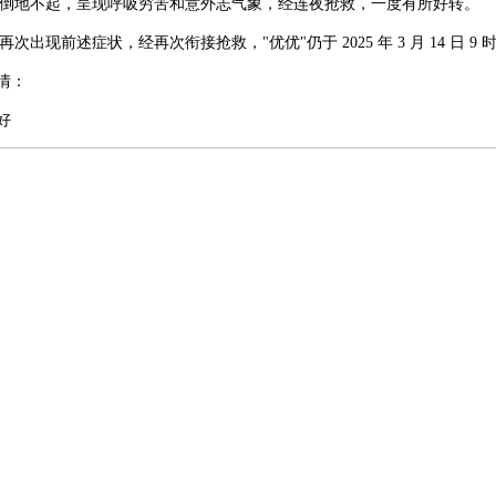
"优优"倒地不起，呈现呼吸穷苦和意外志气象，经连夜抢救，一度有所好转。
优"再次出现前述症状，经再次衔接抢救，"优优"仍于 2025 年 3 月 14 日 9 
情：
好