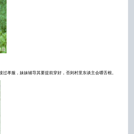
口接过孝服，妹妹辅导其要提前穿好，否则村里东谈主会嚼舌根。