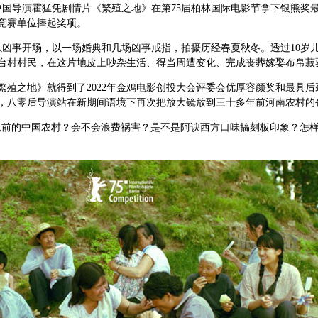
，中国导演霍猛凭剧情片《繁殖之地》在第75届柏林国际电影节拿下银熊
竞赛单位捧起奖项。
，以凶事开场，以一场婚典和几场凶事戒指，拍摄历经春夏秋冬。透过10
台村村民，在这片地皮上吵杂生活、得当周遭变化、完成丧葬嫁娶布帛菽
繁殖之地》就得到了2022年金鸡电影创投大会评委会优厚容颜奖和最具后
，八零后导演站在新期间语境下再次把放大镜放到三十多年前河南农村的
以前的中国农村？会不会浪费祸害？是不是阿谀西方口味搞刻板印象？怎