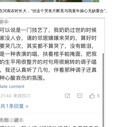
在河南农村长大，“但这个哭丧片断竟与我童年操心无缺重合”。