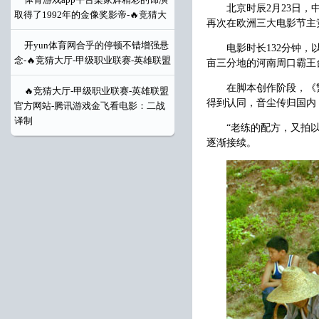
北京时辰2月23日
取得了1992年的金像奖影帝-🔥竞猜大
再次在欧洲三大电影节主
开yun体育网合乎的停顿不错增强悬
电影时长132分钟
念-🔥竞猜大厅-甲级职业联赛-英雄联盟
亩三分地的河南周口霸王
在脚本创作阶段，《
🔥竞猜大厅-甲级职业联赛-英雄联盟
得到认同，音尘传归国内
官方网站-腾讯游戏金飞看电影：二战
译制
“老练的配方，又拍
逐渐接续。