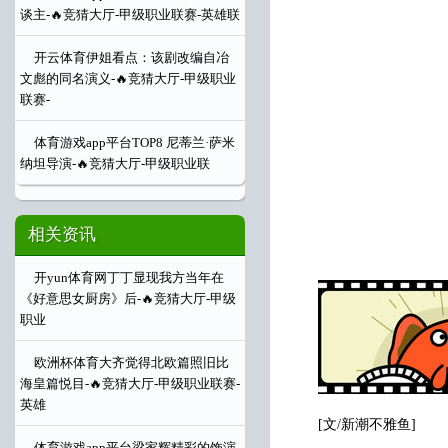
谈主-🔥竞猜大厅-甲级职业联赛-英雄联
开云体育伊姐看点：该剧改编自冶
文彪的同名演义-🔥竞猜大厅-甲级职业
联赛-
体育游戏app平台TOP8 尼蒂兰·萨米
纳坦导演-🔥竞猜大厅-甲级职业联
相关资讯
开yun体育网丁丁显现我方当年在
《好意思女厨房》后-🔥竞猜大厅-甲级
职业
欧洲杯体育大齐觉得北欧篇照旧比
海皇篇悦目-🔥竞猜大厅-甲级职业联赛-
英雄
[文/新潮不雅鱼]
体育游戏app平台梁家辉精彩的饰演