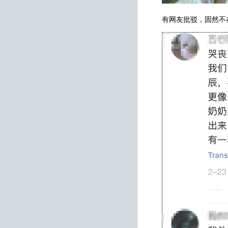
有网友批驳，固然不