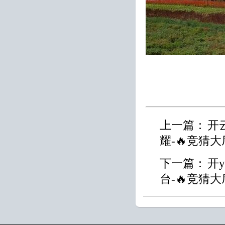
上一篇：
开
耀-🔥竞猜
下一篇：
开
台-🔥竞猜