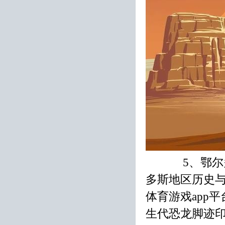
5、鄂尔多
多斯地区历史
体育游戏app平
生代恐龙脚迹