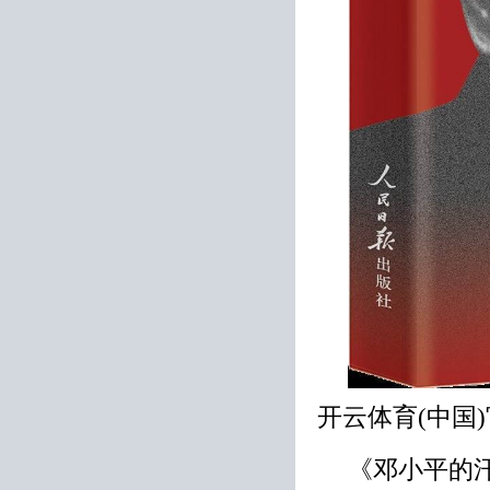
开云体育(中国
《邓小平的