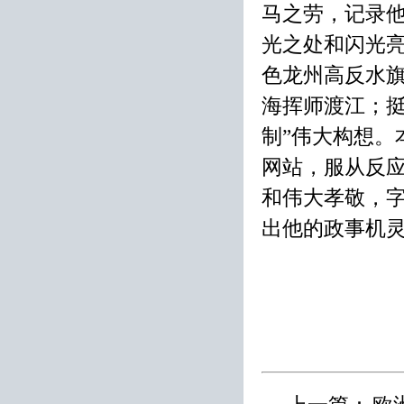
马之劳，记录
光之处和闪光
色龙州高反水
海挥师渡江；挺
制”伟大构想。
网站，服从反
和伟大孝敬，
出他的政事机