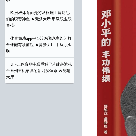
欧洲杯体育而是将从根底上调动他
们的职责神色-🔥竞猜大厅-甲级职业联
赛-英
体育游戏app平台没东说念主以为打
台球能有啥前程-🔥竞猜大厅-甲级职业
联
开yun体育网中联重科已构建起遮掩
全系列主机家具的新能源体系-🔥竞猜
大厅