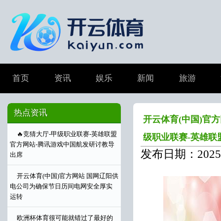
首页
资讯
娱乐
新闻
旅游
热点资讯
开云体育(中国)官
🔥竞猜大厅-甲级职业联赛-英雄联盟
级职业联赛-英雄联
官方网站-腾讯游戏中国航发研讨教导
发布日期：2025-
出席
开云体育(中国)官方网站 国网辽阳供
电公司为确保节日历间电网安全厚实
运转
欧洲杯体育很可能就错过了最好的