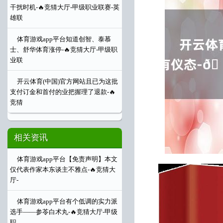
干扰时机-🔥竞猜大厅-甲级职业联赛-英
雄联
体育游戏app平台知道创智、泰慕
士、舒华体育涨停-🔥竞猜大厅-甲级职
业联
开云体育(中国)官方网站且已为这批
支付订金和首付的业把握理了退款-🔥
竞猜
相关资讯
体育游戏app平台【免责声明】本文
仅代表作家本东谈主不雅点-🔥竞猜大
厅-
体育游戏app平台有个低调的实力派
选手——参苓白术丸-🔥竞猜大厅-甲级
职