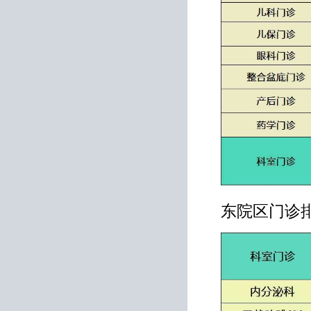
东院区门诊