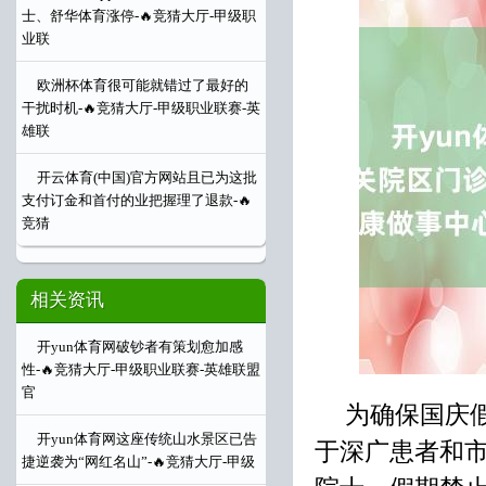
士、舒华体育涨停-🔥竞猜大厅-甲级职
业联
欧洲杯体育很可能就错过了最好的
干扰时机-🔥竞猜大厅-甲级职业联赛-英
雄联
开云体育(中国)官方网站且已为这批
支付订金和首付的业把握理了退款-🔥
竞猜
相关资讯
开yun体育网破钞者有策划愈加感
性-🔥竞猜大厅-甲级职业联赛-英雄联盟
官
为确保国庆
开yun体育网这座传统山水景区已告
于深广患者和市
捷逆袭为“网红名山”-🔥竞猜大厅-甲级