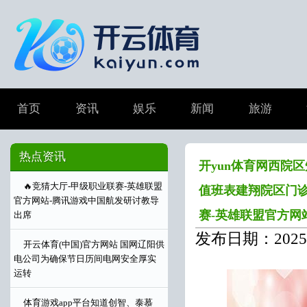
首页
资讯
娱乐
新闻
旅游
热点资讯
开yun体育网西院
🔥竞猜大厅-甲级职业联赛-英雄联盟
值班表建翔院区门诊
官方网站-腾讯游戏中国航发研讨教导
赛-英雄联盟官方网
出席
发布日期：2025-
开云体育(中国)官方网站 国网辽阳供
电公司为确保节日历间电网安全厚实
运转
体育游戏app平台知道创智、泰慕